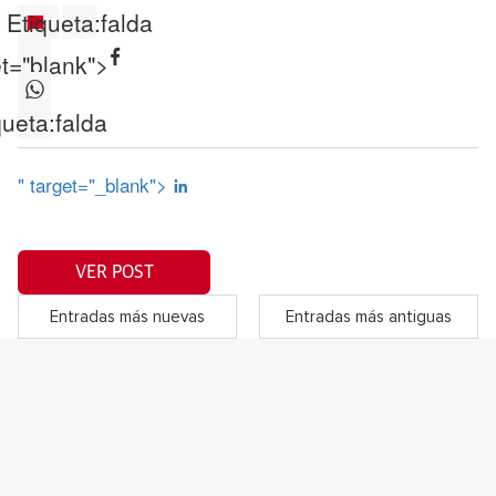
Etiqueta:
falda
et="blank">
queta:
falda
" target="_blank">
VER POST
Entradas más nuevas
Entradas más antiguas