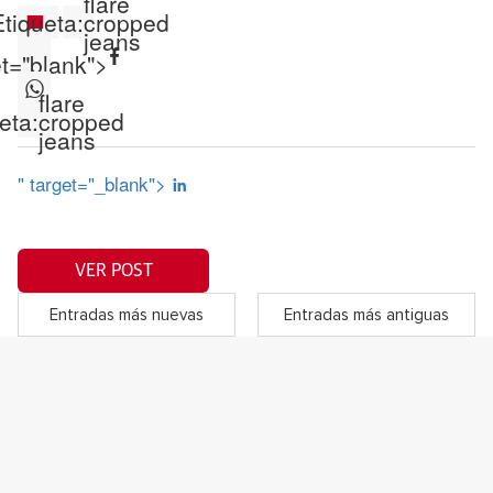
flare
tiqueta:
cropped
jeans
et="blank">
flare
eta:
cropped
jeans
" target="_blank">
VER POST
Entradas más nuevas
Entradas más antiguas