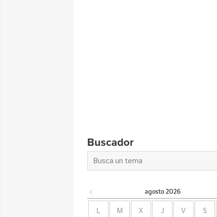
Buscador
agosto
2026
L
M
X
J
V
S