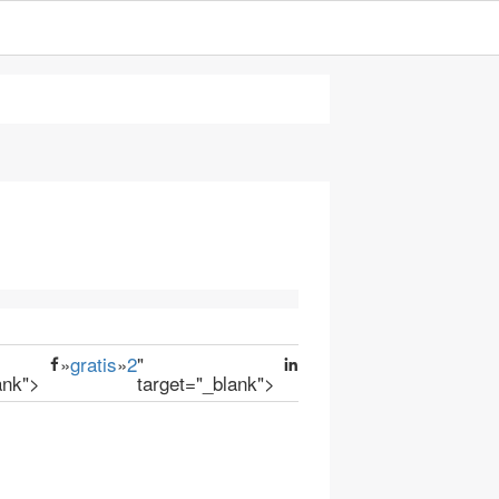
»
gratis
»
2
"
ank">
target="_blank">