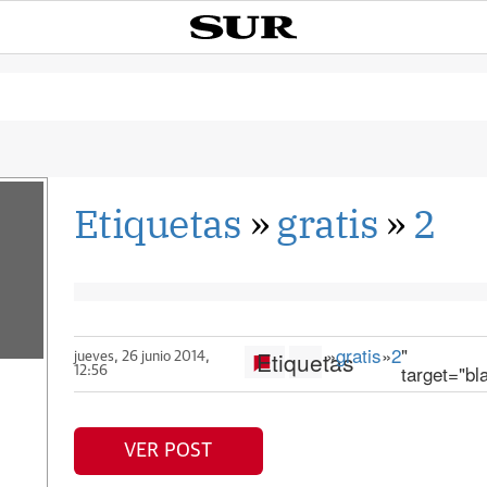
Etiquetas
»
gratis
»
2
»
gratis
»
2
"
Etiquetas
jueves, 26 junio 2014,
target="bl
12:56
VER POST