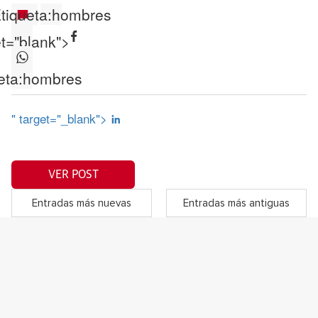
tiqueta:
hombres
et="blank">
eta:
hombres
" target="_blank">
VER POST
Entradas más nuevas
Entradas más antiguas