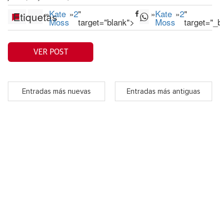
»
Kate
»
2
"
»
Kate
»
2
"
Etiquetas
Moss
target="blank">
Moss
target="_
VER POST
Entradas más nuevas
Entradas más antiguas