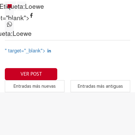
Etiqueta:
Loewe
et="blank">
ueta:
Loewe
" target="_blank">
VER POST
Entradas más nuevas
Entradas más antiguas