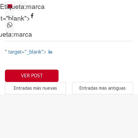
Etiqueta:
marca
et="blank">
ueta:
marca
" target="_blank">
VER POST
Entradas más nuevas
Entradas más antiguas