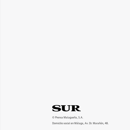
© Prensa Malagueña, S.A.
Domicilio social en Málaga, Av. Dr. Marañón, 48.