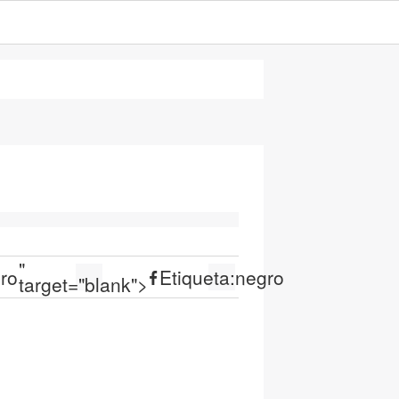
"
ro
Etiqueta:
negro
target="blank">