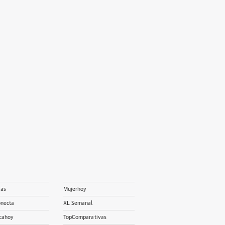
ias
Mujerhoy
onecta
XL Semanal
cahoy
TopComparativas