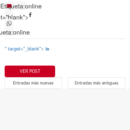
Etiqueta:
online
et="blank">
ueta:
online
" target="_blank">
VER POST
Entradas más nuevas
Entradas más antiguas