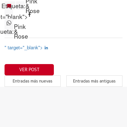
Pink
Etiqueta:
&
Rose
et="blank">
Pink
queta:
&
Rose
" target="_blank">
VER POST
Entradas más nuevas
Entradas más antiguas