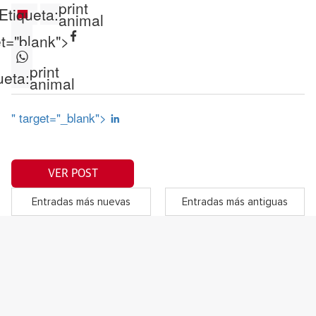
print
Etiqueta:
animal
et="blank">
print
ueta:
animal
" target="_blank">
VER POST
Entradas más nuevas
Entradas más antiguas