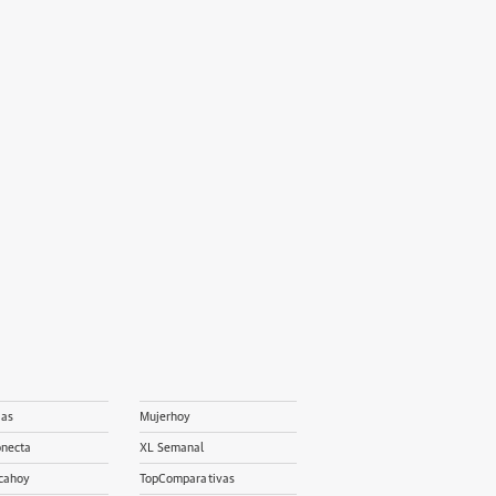
ias
Mujerhoy
onecta
XL Semanal
cahoy
TopComparativas