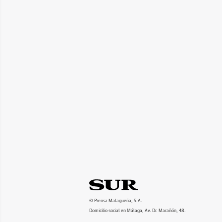
© Prensa Malagueña, S.A.
Domicilio social en Málaga, Av. Dr. Marañón, 48.