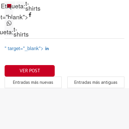
t-
Etiqueta:
shirts
et="blank">
t-
ueta:
shirts
" target="_blank">
VER POST
Entradas más nuevas
Entradas más antiguas