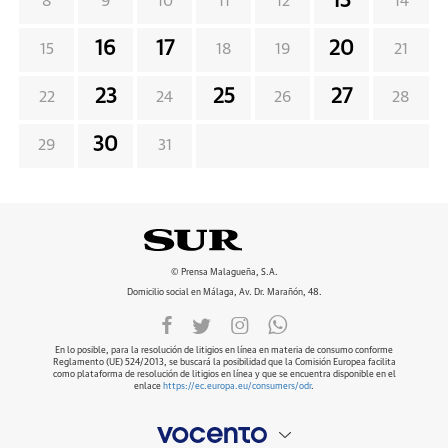
13
8
9
10
11
12
14
16
17
20
15
18
19
21
23
25
27
22
24
26
28
30
29
31
© Prensa Malagueña, S.A.
Domicilio social en Málaga, Av. Dr. Marañón, 48.
En lo posible, para la resolución de litigios en línea en materia de consumo conforme
Reglamento (UE) 524/2013, se buscará la posibilidad que la Comisión Europea facilita
como plataforma de resolución de litigios en línea y que se encuentra disponible en el
enlace
https://ec.europa.eu/consumers/odr
.