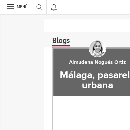
>
MENÚ
Blogs
Almudena Nogués Ortiz
Málaga, pasare
urbana