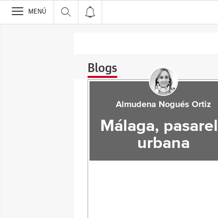
>
MENÚ
Blogs
Almudena Nogués Ortiz
Málaga, pasare
urbana