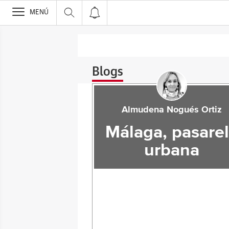
>
MENÚ
Blogs
Almudena Nogués Ortiz
Málaga, pasare
urbana