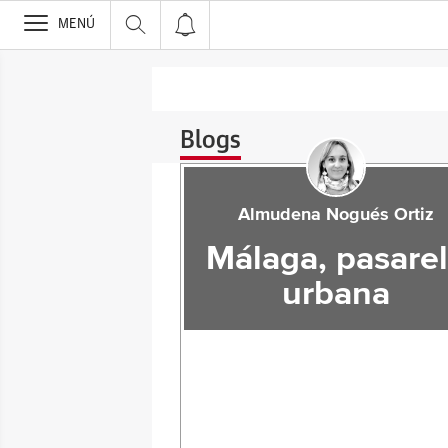
>
MENÚ
Blogs
Almudena Nogués Ortiz
Málaga, pasare
urbana