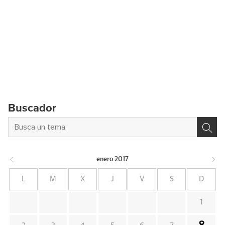
Buscador
enero
2017
L
M
X
J
V
S
D
1