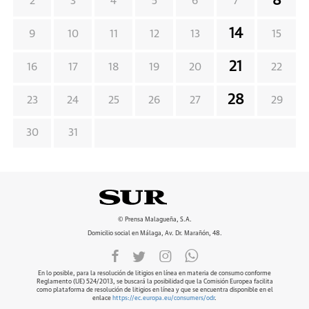
8
2
3
4
5
6
7
14
9
10
11
12
13
15
21
16
17
18
19
20
22
28
23
24
25
26
27
29
30
31
© Prensa Malagueña, S.A.
Domicilio social en Málaga, Av. Dr. Marañón, 48.
En lo posible, para la resolución de litigios en línea en materia de consumo conforme
Reglamento (UE) 524/2013, se buscará la posibilidad que la Comisión Europea facilita
como plataforma de resolución de litigios en línea y que se encuentra disponible en el
enlace
https://ec.europa.eu/consumers/odr
.