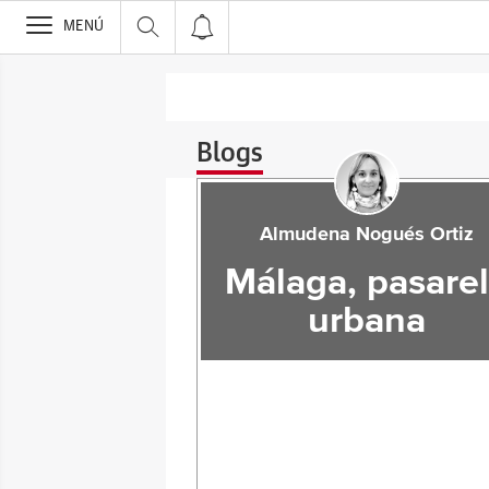
>
MENÚ
Blogs
Almudena Nogués Ortiz
Málaga, pasare
urbana