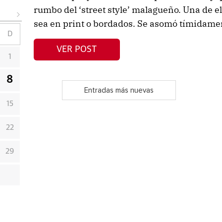
rumbo del ‘street style’ malagueño. Una de el
sea en print o bordados. Se asomó tímidament
D
VER POST
1
8
Entradas más nuevas
15
22
29