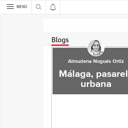
>
MENÚ
Blogs
Almudena Nogués Ortiz
Málaga, pasare
urbana