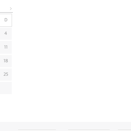
D
4
11
18
25