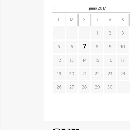
junio
2017
L
M
X
J
V
S
1
2
3
7
5
6
8
9
10
12
13
14
15
16
17
19
20
21
22
23
24
26
27
28
29
30