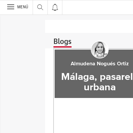
>
MENÚ
Blogs
Almudena Nogués Ortiz
Málaga, pasare
urbana