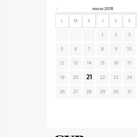
marzo
2018
L
M
X
J
V
S
1
2
3
5
6
7
8
9
10
12
13
14
15
16
17
21
19
20
22
23
24
26
27
28
29
30
31