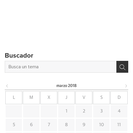
Buscador
marzo
2018
L
M
X
J
V
S
D
1
2
3
4
5
6
7
8
9
10
11