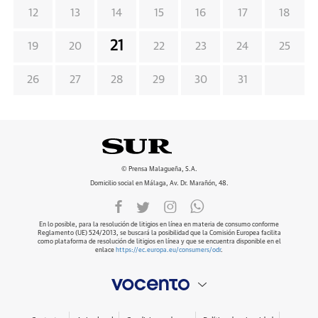
12
13
14
15
16
17
18
21
19
20
22
23
24
25
26
27
28
29
30
31
© Prensa Malagueña, S.A.
Domicilio social en Málaga, Av. Dr. Marañón, 48.
En lo posible, para la resolución de litigios en línea en materia de consumo conforme
Reglamento (UE) 524/2013, se buscará la posibilidad que la Comisión Europea facilita
como plataforma de resolución de litigios en línea y que se encuentra disponible en el
enlace
https://ec.europa.eu/consumers/odr
.