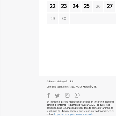
22
23
24
25
27
26
29
30
© Prensa Malagueña, S.A.
Domicilio social en Málaga, Av. Dr. Marañón, 48.
En lo posible, para la resolución de litigios en línea en materia de
consumo conforme Reglamento (UE) 524/2013, se buscará la
posibilidad que la Comisión Europea facilita como plataforma de
resolución de litigios en línea y que se encuentra disponible en el
enlace
https://ec.europa.eu/consumers/odr
.