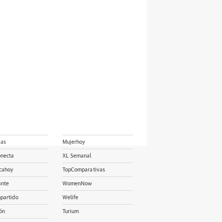
ias
Mujerhoy
onecta
XL Semanal
cahoy
TopComparativas
ante
WomenNow
partido
Welife
ón
Turium