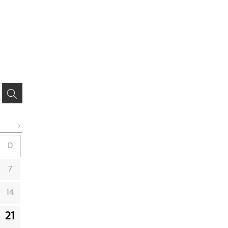
D
7
14
21