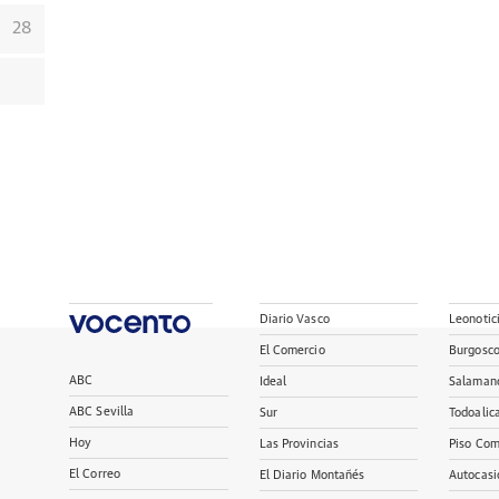
28
Diario Vasco
Leonotic
El Comercio
Burgosc
ABC
Ideal
Salaman
ABC Sevilla
Sur
Todoalic
Hoy
Las Provincias
Piso Com
El Correo
El Diario Montañés
Autocasi