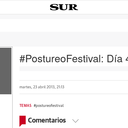
#PostureoFestival: Día 4
martes, 23 abril 2013, 21:13
TEMAS
#postureofestival
Comentarios