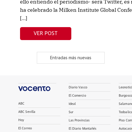
ello entiendo el periodismo- será Twitter, e
ha celebrado la Milken Institute Global Con
[…]
VER POST
Entradas más nuevas
Diario Vasco
Leonotic
El Comercio
Burgosc
ABC
Ideal
Salaman
ABC Sevilla
Sur
Todoalic
Hoy
Las Provincias
Piso Com
El Correo
El Diario Montañés
Autocasi