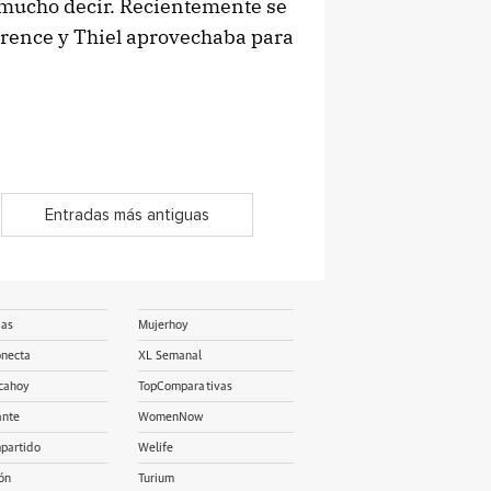
s mucho decir. Recientemente se
ference y Thiel aprovechaba para
Entradas más antiguas
ias
Mujerhoy
onecta
XL Semanal
cahoy
TopComparativas
ante
WomenNow
partido
Welife
ón
Turium