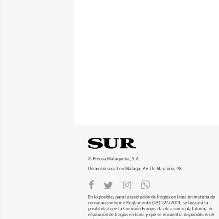
© Prensa Malagueña, S.A.
Domicilio social en Málaga, Av. Dr. Marañón, 48.
En lo posible, para la resolución de litigios en línea en materia de
consumo conforme Reglamento (UE) 524/2013, se buscará la
posibilidad que la Comisión Europea facilita como plataforma de
resolución de litigios en línea y que se encuentra disponible en el