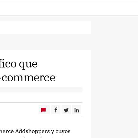
fico que
 e-commerce
mmerce Addshoppers y cuyos