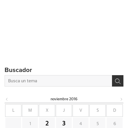
Buscador
noviembre
2016
L
M
X
J
V
S
D
2
3
1
4
5
6