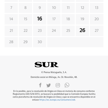
7
8
9
10
11
12
13
16
14
15
17
18
19
20
26
21
22
23
24
25
27
28
29
30
© Prensa Malagueña, S.A.
Domicilio social en Málaga, Av. Dr. Marañón, 48.
En lo posible, para la resolución de litigios en línea en materia de consumo conforme
Reglamento (UE) 524/2013, se buscará la posibilidad que la Comisión Europea facilita
como plataforma de resolución de litigios en línea y que se encuentra disponible en el
enlace
https://ec.europa.eu/consumers/odr
.