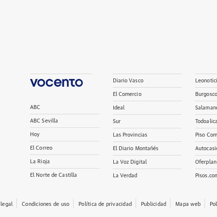
Diario Vasco
Leonotic
El Comercio
Burgosc
ABC
Ideal
Salaman
ABC Sevilla
Sur
Todoalic
Hoy
Las Provincias
Piso Com
El Correo
El Diario Montañés
Autocasi
La Rioja
La Voz Digital
Oferplan
El Norte de Castilla
La Verdad
Pisos.co
 legal
Condiciones de uso
Política de privacidad
Publicidad
Mapa web
Po