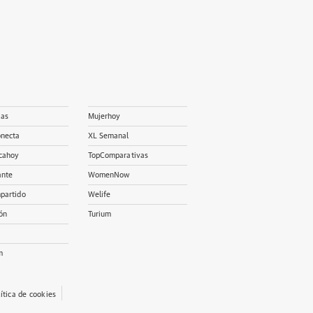
ias
Mujerhoy
onecta
XL Semanal
cahoy
TopComparativas
ante
WomenNow
partido
Welife
ón
Turium
m
lítica de cookies