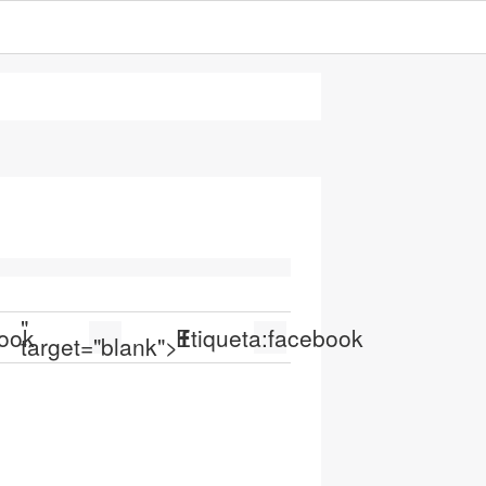
"
ook
Etiqueta:
facebook
target="blank">