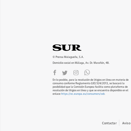
© Prensa Malagueña, S.A.
Domicilio social en Málaga, Av. Dr. Marañón, 48.
En lo posible, para la resolución de litigios en línea en materia de
consumo conforme Reglamento (UE) 524/2013, se buscará la
posibilidad que la Comisión Europea facilita como plataforma de
resolución de litigios en línea y que se encuentra disponible en el
enlace
https://ec.europa.eu/consumers/odr
.
Contactar
Aviso