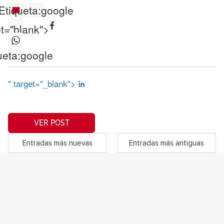
Etiqueta:
google
et="blank">
ueta:
google
" target="_blank">
VER POST
Entradas más nuevas
Entradas más antiguas