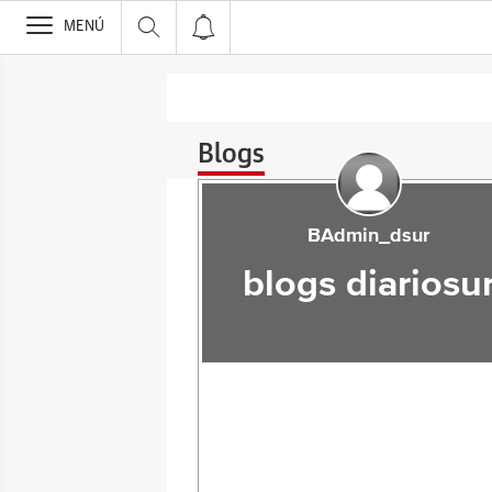
>
MENÚ
Blogs
BAdmin_dsur
blogs diariosu