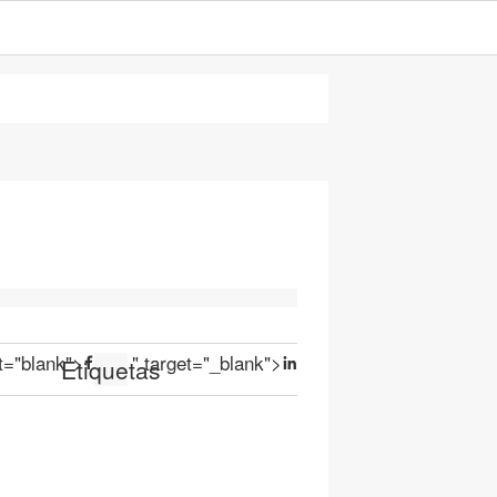
et="blank">
" target="_blank">
Etiquetas