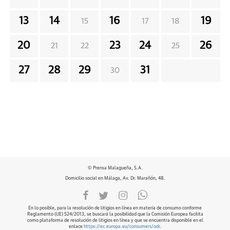
13
14
16
19
15
17
18
20
23
24
26
21
22
25
27
28
29
31
30
© Prensa Malagueña, S.A.
Domicilio social en Málaga, Av. Dr. Marañón, 48.
En lo posible, para la resolución de litigios en línea en materia de consumo conforme
Reglamento (UE) 524/2013, se buscará la posibilidad que la Comisión Europea facilita
como plataforma de resolución de litigios en línea y que se encuentra disponible en el
enlace
https://ec.europa.eu/consumers/odr
.