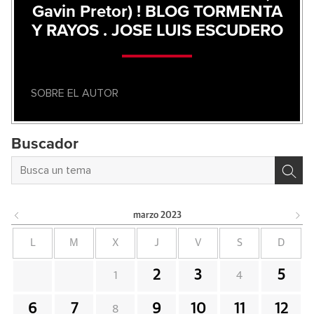
Gavin Pretor) ! BLOG TORMENTA
Y RAYOS . JOSE LUIS ESCUDERO
SOBRE EL AUTOR
Buscador
marzo
2023
L
M
X
J
V
S
D
2
3
5
1
4
6
7
9
10
11
12
8