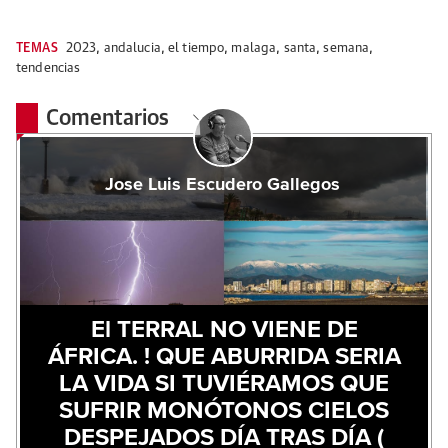
TEMAS
2023
,
andalucia
,
el tiempo
,
malaga
,
santa
,
semana
,
tendencias
Comentarios
Jose Luis Escudero Gallegos
El TERRAL NO VIENE DE
ÁFRICA. ! QUE ABURRIDA SERIA
LA VIDA SI TUVIÉRAMOS QUE
SUFRIR MONÓTONOS CIELOS
DESPEJADOS DÍA TRAS DÍA (