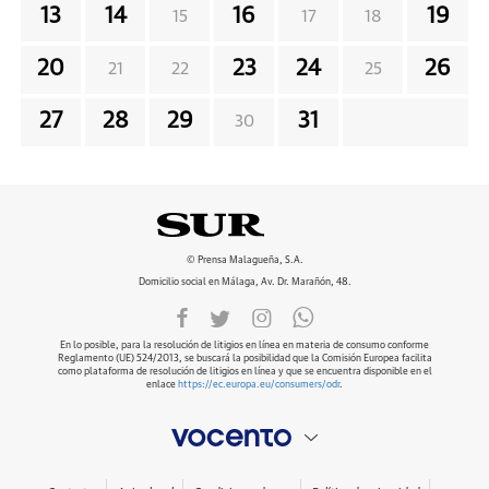
13
14
16
19
15
17
18
20
23
24
26
21
22
25
27
28
29
31
30
© Prensa Malagueña, S.A.
Domicilio social en Málaga, Av. Dr. Marañón, 48.
En lo posible, para la resolución de litigios en línea en materia de consumo conforme
Reglamento (UE) 524/2013, se buscará la posibilidad que la Comisión Europea facilita
como plataforma de resolución de litigios en línea y que se encuentra disponible en el
enlace
https://ec.europa.eu/consumers/odr
.