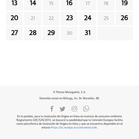
13
14
16
19
15
17
18
20
23
24
26
21
22
25
27
28
29
31
30
© Prensa Malagueña, S.A.
Domicilio social en Málaga, Av. Dr. Marañón, 48.
En lo posible, para la resolución de litigios en línea en materia de consumo conforme
Reglamento (UE) 524/2013, se buscará la posibilidad que la Comisión Europea facilita
como plataforma de resolución de litigios en línea y que se encuentra disponible en el
enlace
https://ec.europa.eu/consumers/odr
.