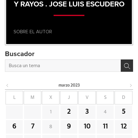
Y RAYOS . JOSE LUIS ESCUDERO
SOBRE EL AUTOR
Buscador
marzo
2023
L
M
X
J
V
S
D
2
3
5
1
4
6
7
9
10
11
12
8