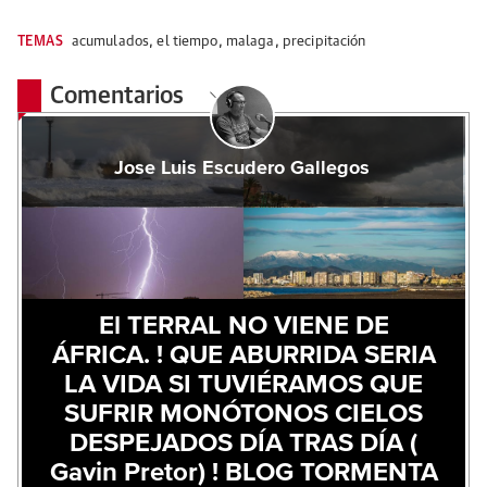
TEMAS
acumulados
,
el tiempo
,
malaga
,
precipitación
Comentarios
Jose Luis Escudero Gallegos
El TERRAL NO VIENE DE
ÁFRICA. ! QUE ABURRIDA SERIA
LA VIDA SI TUVIÉRAMOS QUE
SUFRIR MONÓTONOS CIELOS
DESPEJADOS DÍA TRAS DÍA (
Gavin Pretor) ! BLOG TORMENTA