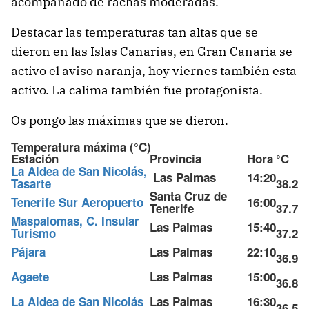
acompañado de rachas moderadas.
Destacar las temperaturas tan altas que se
dieron en las Islas Canarias, en Gran Canaria se
activo el aviso naranja, hoy viernes también esta
activo. La calima también fue protagonista.
Os pongo las máximas que se dieron.
Temperatura máxima (°C)
Estación
Provincia
Hora
°C
La Aldea de San Nicolás,
Las Palmas
14:20
Tasarte
38.2
Santa Cruz de
Tenerife Sur Aeropuerto
16:00
Tenerife
37.7
Maspalomas, C. Insular
Las Palmas
15:40
Turismo
37.2
Pájara
Las Palmas
22:10
36.9
Agaete
Las Palmas
15:00
36.8
La Aldea de San Nicolás
Las Palmas
16:30
36.5