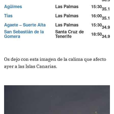
Agüimes
Las Palmas
15:30
35.1
Tías
Las Palmas
16:00
35.1
Agaete – Suerte Alta
Las Palmas
15:30
34.9
San Sebastián de la
Santa Cruz de
18:50
Gomera
Tenerife
34.9
Os dejo con esta imagen de la calima que afecto
ayer a las Islas Canarias.