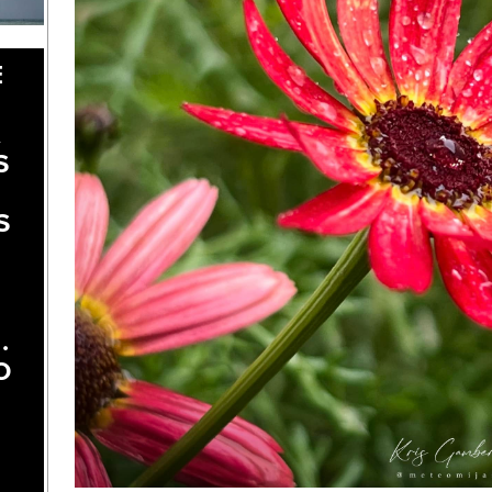
E
A
S
S
.
O