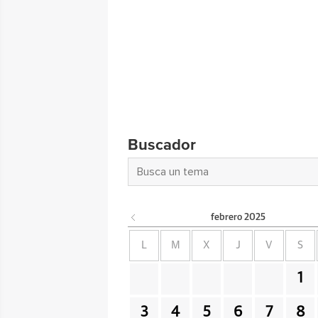
Buscador
febrero
2025
L
M
X
J
V
S
1
3
4
5
6
7
8