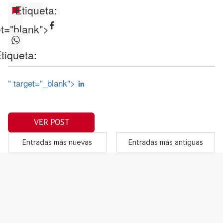
Etiqueta:
et="blank">
tiqueta:
" target="_blank">
VER POST
Entradas más nuevas
Entradas más antiguas