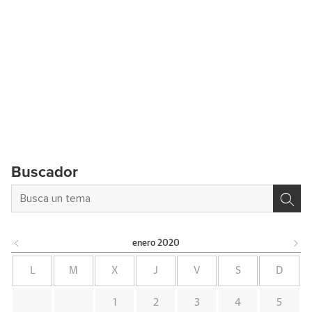
Buscador
enero
2020
L
M
X
J
V
S
D
1
2
3
4
5