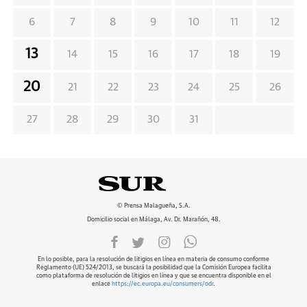
6
7
8
9
10
11
12
13
14
15
16
17
18
19
20
21
22
23
24
25
26
27
28
29
30
31
© Prensa Malagueña, S.A.
Domicilio social en Málaga, Av. Dr. Marañón, 48.
En lo posible, para la resolución de litigios en línea en materia de consumo conforme
Reglamento (UE) 524/2013, se buscará la posibilidad que la Comisión Europea facilita
como plataforma de resolución de litigios en línea y que se encuentra disponible en el
enlace
https://ec.europa.eu/consumers/odr
.