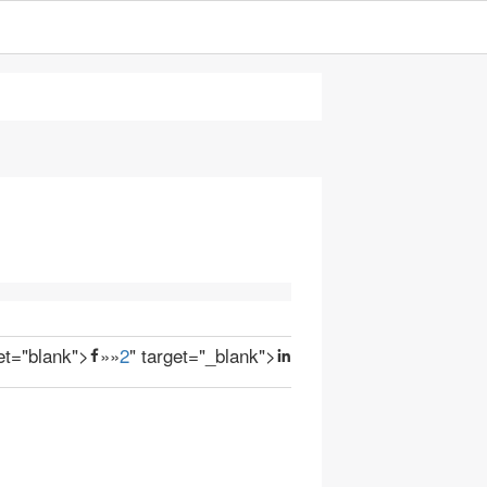
get="blank">
»
»
2
" target="_blank">