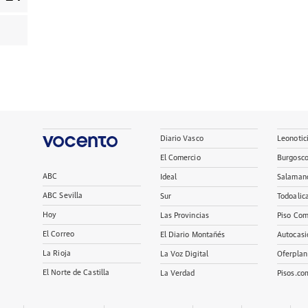
Diario Vasco
Leonotic
El Comercio
Burgosc
ABC
Ideal
Salaman
ABC Sevilla
Sur
Todoalic
Hoy
Las Provincias
Piso Com
El Correo
El Diario Montañés
Autocasi
La Rioja
La Voz Digital
Oferplan
El Norte de Castilla
La Verdad
Pisos.co