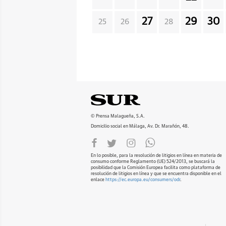
27
29
30
25
26
28
© Prensa Malagueña, S.A.
Domicilio social en Málaga, Av. Dr. Marañón, 48.
En lo posible, para la resolución de litigios en línea en materia de
consumo conforme Reglamento (UE) 524/2013, se buscará la
posibilidad que la Comisión Europea facilita como plataforma de
resolución de litigios en línea y que se encuentra disponible en el
enlace
https://ec.europa.eu/consumers/odr
.