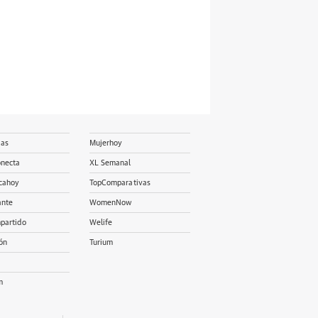
ias
Mujerhoy
onecta
XL Semanal
cahoy
TopComparativas
ante
WomenNow
partido
Welife
ón
Turium
m