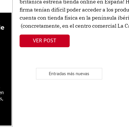
británica estrena tienda online en España! Ha
firma tenían difícil poder acceder a los prod
cuenta con tienda física en la península ibé
,
(concretamente, en el centro comercial La C
de
VER POST
Entradas más nuevas
,
en
s,