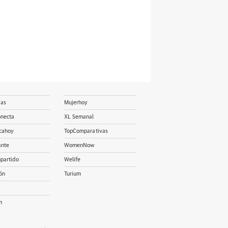
ias
Mujerhoy
onecta
XL Semanal
cahoy
TopComparativas
ante
WomenNow
partido
Welife
ón
Turium
m