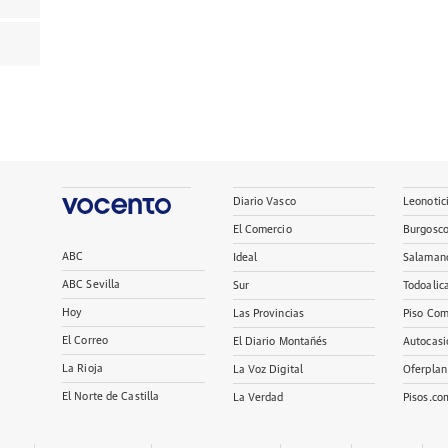
Diario Vasco
Leonotic
El Comercio
Burgosc
ABC
Ideal
Salaman
ABC Sevilla
Sur
Todoalic
Hoy
Las Provincias
Piso Com
El Correo
El Diario Montañés
Autocasi
La Rioja
La Voz Digital
Oferplan
El Norte de Castilla
La Verdad
Pisos.co