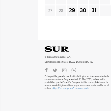
29
30
31
27
28
© Prensa Malagueña, S.A.
Domicilio social en Málaga, Av. Dr. Marañón, 48.
En lo posible, para la resolución de litigios en línea en materia de
consumo conforme Reglamento (UE) 524/2013, se buscará la
posibilidad que la Comisión Europea facilita como plataforma de
resolución de litigios en línea y que se encuentra disponible en el
enlace
https://ec.europa.eu/consumers/odr
.