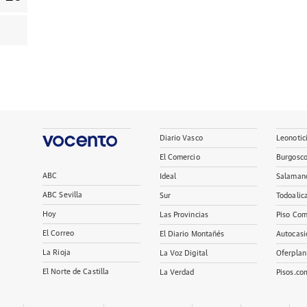
Diario Vasco
Leonotic
El Comercio
Burgosc
ABC
Ideal
Salaman
ABC Sevilla
Sur
Todoalic
Hoy
Las Provincias
Piso Com
El Correo
El Diario Montañés
Autocasi
La Rioja
La Voz Digital
Oferplan
El Norte de Castilla
La Verdad
Pisos.co