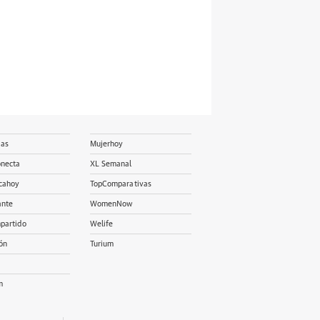
ias
Mujerhoy
onecta
XL Semanal
cahoy
TopComparativas
ante
WomenNow
partido
Welife
ón
Turium
m