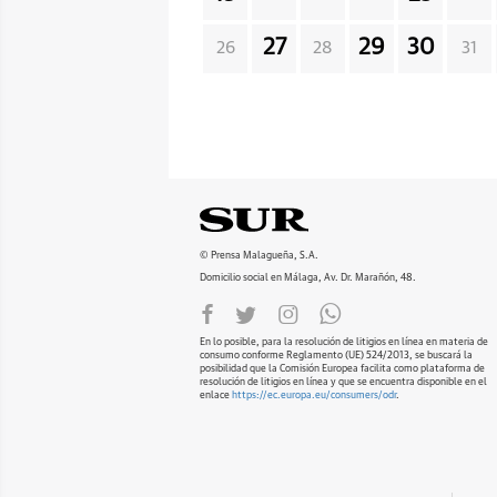
27
29
30
26
28
31
© Prensa Malagueña, S.A.
Domicilio social en Málaga, Av. Dr. Marañón, 48.
En lo posible, para la resolución de litigios en línea en materia de
consumo conforme Reglamento (UE) 524/2013, se buscará la
posibilidad que la Comisión Europea facilita como plataforma de
resolución de litigios en línea y que se encuentra disponible en el
enlace
https://ec.europa.eu/consumers/odr
.