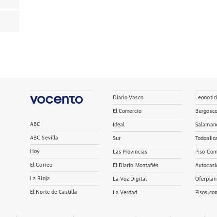
Diario Vasco
Leonotic
El Comercio
Burgosc
ABC
Ideal
Salaman
ABC Sevilla
Sur
Todoalic
Hoy
Las Provincias
Piso Com
El Correo
El Diario Montañés
Autocasi
La Rioja
La Voz Digital
Oferplan
El Norte de Castilla
La Verdad
Pisos.co