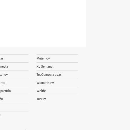
ias
Mujerhoy
onecta
XL Semanal
cahoy
TopComparativas
ante
WomenNow
partido
Welife
ón
Turium
m