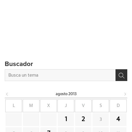
Buscador
agosto
2013
L
M
X
J
V
S
D
1
2
4
3