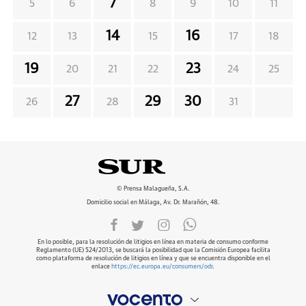
7
5
6
8
9
10
11
14
16
12
13
15
17
18
19
23
20
21
22
24
25
27
29
30
26
28
31
© Prensa Malagueña, S.A.
Domicilio social en Málaga, Av. Dr. Marañón, 48.
En lo posible, para la resolución de litigios en línea en materia de consumo conforme
Reglamento (UE) 524/2013, se buscará la posibilidad que la Comisión Europea facilita
como plataforma de resolución de litigios en línea y que se encuentra disponible en el
enlace
https://ec.europa.eu/consumers/odr
.