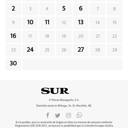
2
5
6
3
4
7
8
10
11
13
9
12
14
15
16
17
18
19
20
21
22
24
27
23
25
26
28
29
30
© Prensa Malagueña, S.A.
Domicilio social en Málaga, Av. Dr. Marañón, 48.
En lo posible, para la resolución de litigios en línea en materia de consumo conforme
Reglamento (UE) 524/2013, se buscará la posibilidad que la Comisión Europea facilita