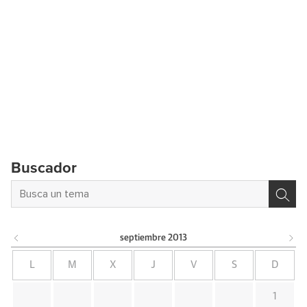
Buscador
septiembre
2013
L
M
X
J
V
S
D
1