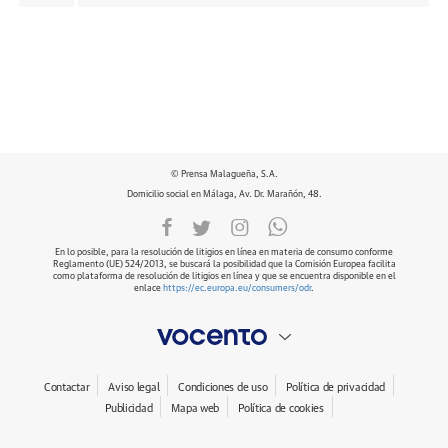
© Prensa Malagueña, S.A.
Domicilio social en Málaga, Av. Dr. Marañón, 48.
En lo posible, para la resolución de litigios en línea en materia de consumo conforme
Reglamento (UE) 524/2013, se buscará la posibilidad que la Comisión Europea facilita
como plataforma de resolución de litigios en línea y que se encuentra disponible en el
enlace
https://ec.europa.eu/consumers/odr
.
Contactar
Aviso legal
Condiciones de uso
Política de privacidad
Publicidad
Mapa web
Política de cookies