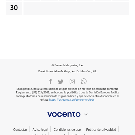
30
© Prensa Malagueña, S.A.
Domicilio social en Málaga, Av. Dr. Marañón, 48.
En lo posible, para la resolución de litigios en línea en materia de consumo conforme
Reglamento (UE) 524/2013, se buscará la posibilidad que la Comisión Europea facilita
como plataforma de resolución de litigios en línea y que se encuentra disponible en el
enlace
https://ec.europa.eu/consumers/odr
.
Contactar
Aviso legal
Condiciones de uso
Política de privacidad