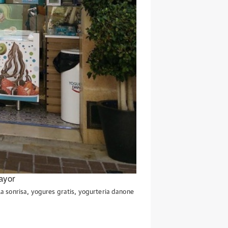
ayor
la sonrisa
,
yogures gratis
,
yogurteria danone