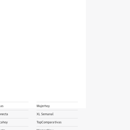
ias
Mujerhoy
onecta
XL Semanal
cahoy
TopComparativas