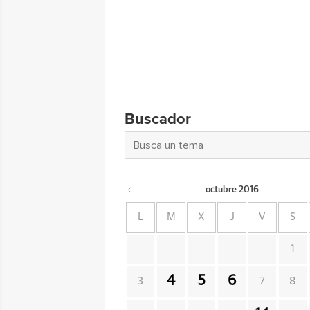
Buscador
octubre
2016
L
M
X
J
V
S
1
4
5
6
3
7
8