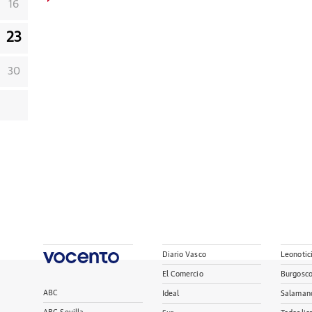
16
23
30
Diario Vasco
Leonotic
El Comercio
Burgosc
ABC
Ideal
Salaman