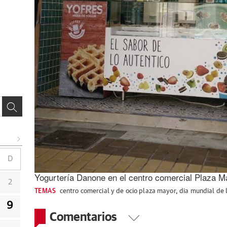
D
Yogurtería Danone en el centro comercial Plaza M
2
TEMAS
centro comercial y de ocio plaza mayor
,
dia mundial de 
9
Comentarios