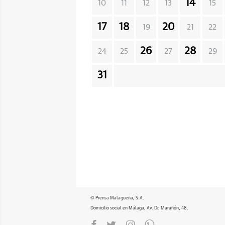
14
10
11
12
13
15
17
18
20
19
21
22
26
28
24
25
27
29
31
© Prensa Malagueña, S.A.
Domicilio social en Málaga, Av. Dr. Marañón, 48.