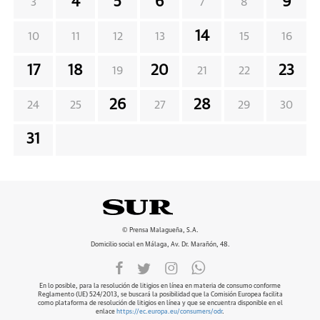
4
5
6
9
3
7
8
14
10
11
12
13
15
16
17
18
20
23
19
21
22
26
28
24
25
27
29
30
31
© Prensa Malagueña, S.A.
Domicilio social en Málaga, Av. Dr. Marañón, 48.
En lo posible, para la resolución de litigios en línea en materia de consumo conforme
Reglamento (UE) 524/2013, se buscará la posibilidad que la Comisión Europea facilita
como plataforma de resolución de litigios en línea y que se encuentra disponible en el
enlace
https://ec.europa.eu/consumers/odr
.