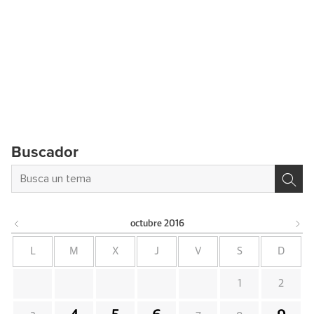
Buscador
octubre
2016
L
M
X
J
V
S
D
1
2