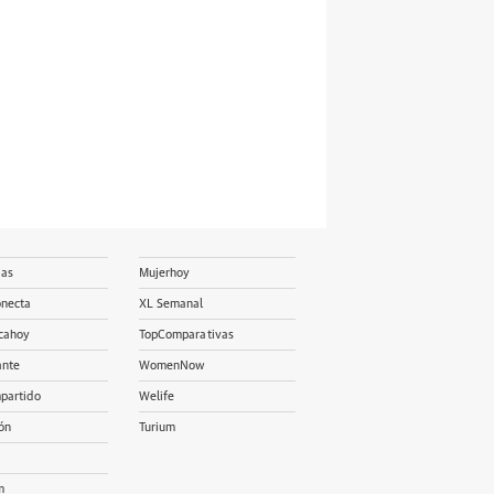
ias
Mujerhoy
onecta
XL Semanal
cahoy
TopComparativas
ante
WomenNow
partido
Welife
ón
Turium
m