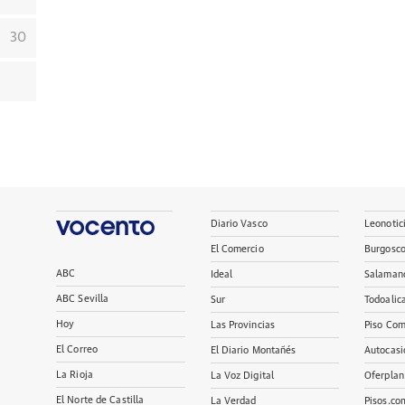
30
Diario Vasco
Leonotic
El Comercio
Burgosc
ABC
Ideal
Salaman
ABC Sevilla
Sur
Todoalic
Hoy
Las Provincias
Piso Com
El Correo
El Diario Montañés
Autocasi
La Rioja
La Voz Digital
Oferplan
El Norte de Castilla
La Verdad
Pisos.co