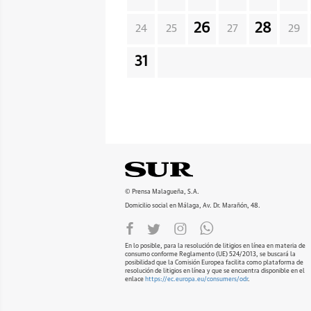
26
28
24
25
27
29
31
© Prensa Malagueña, S.A.
Domicilio social en Málaga, Av. Dr. Marañón, 48.
En lo posible, para la resolución de litigios en línea en materia de
consumo conforme Reglamento (UE) 524/2013, se buscará la
posibilidad que la Comisión Europea facilita como plataforma de
resolución de litigios en línea y que se encuentra disponible en el
enlace
https://ec.europa.eu/consumers/odr
.