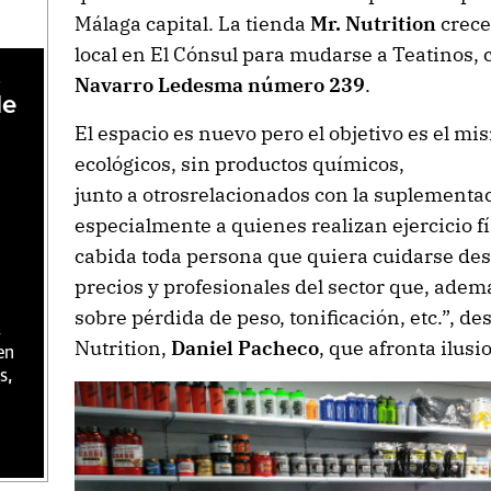
Málaga capital. La tienda
Mr. Nutrition
crece
local en El Cónsul para mudarse a Teatinos,
,
Navarro Ledesma número 239
.
de
El espacio es nuevo pero el objetivo es el mi
ecológicos, sin productos químicos,
junto a otrosrelacionados con la suplementac
especialmente a quienes realizan ejercicio f
cabida toda persona que quiera cuidarse des
precios y profesionales del sector que, ade
sobre pérdida de peso, tonificación, etc.”, de
,
Nutrition,
Daniel Pacheco
, que afronta ilus
en
s,