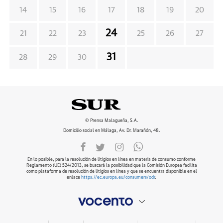
14
15
16
17
18
19
20
24
21
22
23
25
26
27
31
28
29
30
© Prensa Malagueña, S.A.
Domicilio social en Málaga, Av. Dr. Marañón, 48.
En lo posible, para la resolución de litigios en línea en materia de consumo conforme
Reglamento (UE) 524/2013, se buscará la posibilidad que la Comisión Europea facilita
como plataforma de resolución de litigios en línea y que se encuentra disponible en el
enlace
https://ec.europa.eu/consumers/odr
.